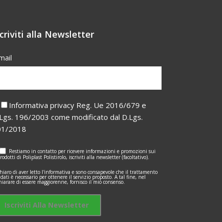
scriviti alla Newsletter
mail
Informativa privacy Reg. Ue 2016/679 e
Lgs. 196/2003 come modificato dal D.Lgs.
01/2018
Restiamo in contatto per ricevere informazioni e promozioni sui
rodotti di Poliplast Polistirolo, iscriviti alla newsletter (facoltativo).
hiaro di aver letto l'informativa e sono consapevole che il trattamento
 dati è necessario per ottenere il servizio proposto. A tal fine, nel
hiarare di essere maggiorenne, fornisco il mio consenso.