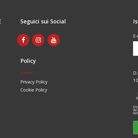
E
Seguici sui Social
I
E-
Policy
D.
1
Privacy Policy
Cookie Policy
p
Dic
dei
dic