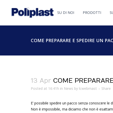
SU DI NOI
PRODOTTI
S
COME PREPARARE E SPEDIRE UN P
13 Apr
COME PREPARARE 
Posted at 16:41h
in
News
by
lcwebmast
Share
E’ possibile spedire un pacco senza conoscere le d
Non è impossibile, ma diciamo che non è esattamen