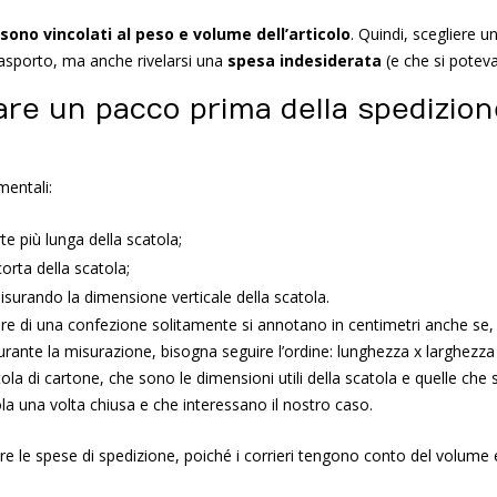
 sono vincolati al peso e volume dell’articolo
. Quindi, scegliere 
rasporto, ma anche rivelarsi una
spesa indesiderata
(e che si poteva
e un pacco prima della spedizione 
mentali:
te più lunga della scatola;
corta della scatola;
misurando la dimensione verticale della scatola.
 di una confezione solitamente si annotano in centimetri anche se, alc
urante la misurazione, bisogna seguire l’ordine: lunghezza x larghezza 
a di cartone, che sono le dimensioni utili della scatola e quelle che si
la una volta chiusa e che interessano il nostro caso.
are le spese di spedizione, poiché i corrieri tengono conto del volume e